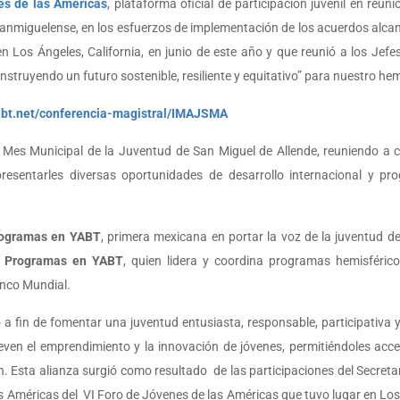
es de las Américas
, plataforma oficial de participación juvenil en reuni
Sanmiguelense, en los esfuerzos de implementación de los acuerdos alcan
en Los Ángeles, California, en junio de este año y que reunió a los Jef
truyendo un futuro sostenible, resiliente y equitativo” para nuestro hem
yabt.net/conferencia-magistral/IMAJSMA
el Mes Municipal de la Juventud de San Miguel de Allende, reuniendo a c
presentarles diversas oportunidades de desarrollo internacional y p
Programas en YABT
, primera mexicana en portar la voz de la juventud de
e Programas en YABT
, quien lidera y coordina programas hemisféric
anco Mundial.
 a fin de fomentar una juventud entusiasta, responsable, participativa
en el emprendimiento y la innovación de jóvenes, permitiéndoles acced
ón. Esta alianza surgió como resultado de las participaciones del Secre
méricas del VI Foro de Jóvenes de las Américas que tuvo lugar en Los Á