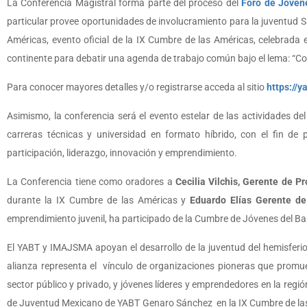
La Conferencia Magistral forma parte del proceso del
Foro de Jóven
particular provee oportunidades de involucramiento para la juventud 
Américas, evento oficial de la IX Cumbre de las Américas, celebrada 
continente para debatir una agenda de trabajo común bajo el lema: “Cons
Para conocer mayores detalles y/o registrarse acceda al sitio
https://
Asimismo, la conferencia será el evento estelar de las actividades d
carreras técnicas y universidad en formato híbrido, con el fin de 
participación, liderazgo, innovación y emprendimiento.
La Conferencia tiene como oradores a
Cecilia Vilchis, Gerente de 
durante la IX Cumbre de las Américas y
Eduardo Elías Gerente d
emprendimiento juvenil, ha participado de la Cumbre de Jóvenes del B
El YABT y IMAJSMA apoyan el desarrollo de la juventud del hemisferio
alianza representa el vínculo de organizaciones pioneras que promuev
sector público y privado, y jóvenes líderes y emprendedores en la regi
de Juventud Mexicano de YABT Genaro Sánchez en la IX Cumbre de las A