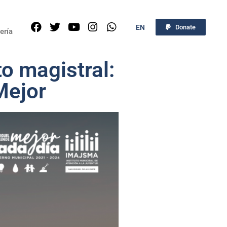
EN
Donate
ería
o magistral:
Mejor