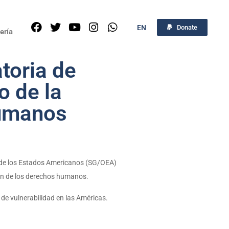
EN
Donate
ería
toria de
o de la
Humanos
ón de los Estados Americanos (SG/OEA)
ión de los derechos humanos.
de vulnerabilidad en las Américas.