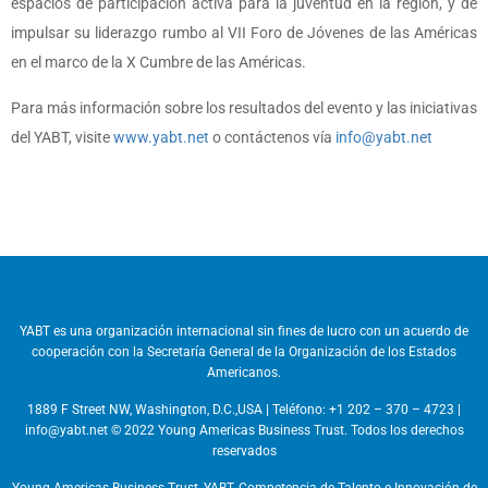
espacios de participación activa para la juventud en la región, y de
impulsar su liderazgo rumbo al VII Foro de Jóvenes de las Américas
en el marco de la X Cumbre de las Américas.
Para más información sobre los resultados del evento y las iniciativas
del YABT, visite
www.yabt.net
o contáctenos vía
info@yabt.net
YABT es una organización internacional sin fines de lucro con un acuerdo de
cooperación con la Secretaría General de la Organización de los Estados
Americanos.
1889 F Street NW, Washington, D.C.,USA | Teléfono: +1 202 – 370 – 4723 |
info@yabt.net © 2022 Young Americas Business Trust. Todos los derechos
reservados
Young Americas Business Trust, YABT, Competencia de Talento e Innovación de