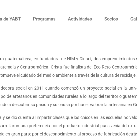
a de YABT
Programas
Actividades
Socios
Gal
guatemalteca, co-fundadora de NIM y Didart, dos emprendimientos soc
atemala y Centroamérica. Crista fue finalista del Eco-Reto Centroaméri
omueve el cuidado del medio ambiente a través de la cultura de reciclaje.
edora social en 2011 cuando comenzó un proyecto social en la unive
upo de artesanos en comunidades rurales a lo largo del territorio guatem
ayudó a descubrir su pasión y su causa por hacer valorar la artesanía en 
 y se dio cuenta al impartir clases que los chicos en las escuelas no va
rollaron una preferencia por el producto industrial pues venía del extran
bía en gran parte por el desconocimiento al proceso de fabricación detr