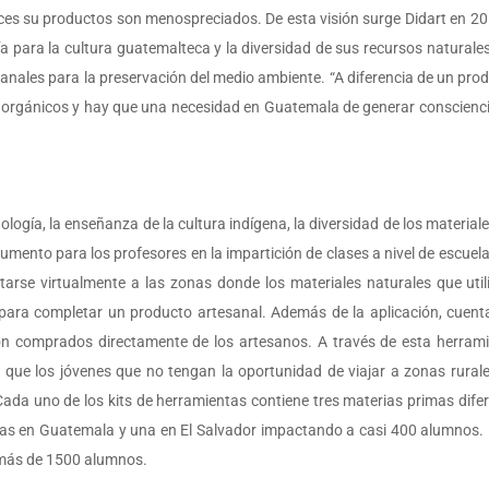
es su productos son menospreciados. De esta visión surge Didart en 20
a para la cultura guatemalteca y la diversidad de sus recursos naturales
sanales para la preservación del medio ambiente. “A diferencia de un pro
n orgánicos y hay que una necesidad en Guatemala de generar consciencia
logía, la enseñanza de la cultura indígena, la diversidad de los materiale
mento para los profesores en la impartición de clases a nivel de escuela 
arse virtualmente a las zonas donde los materiales naturales que util
para completar un producto artesanal. Además de la aplicación, cuenta
n comprados directamente de los artesanos. A través de esta herrami
y que los jóvenes que no tengan la oportunidad de viajar a zonas rurale
ada uno de los kits de herramientas contiene tres materias primas difer
las en Guatemala y una en El Salvador impactando a casi 400 alumnos. 
 más de 1500 alumnos.