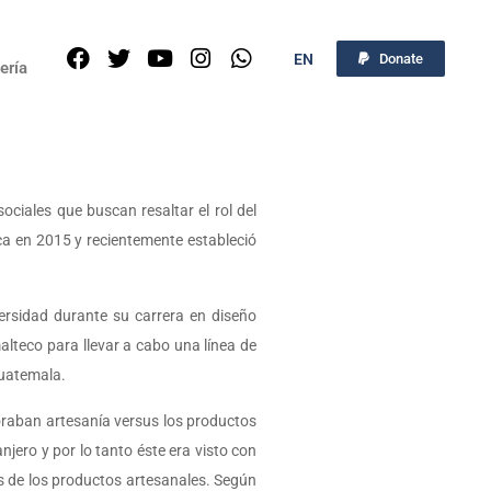
EN
Donate
ería
iales que buscan resaltar el rol del
ca en 2015 y recientemente estableció
rsidad durante su carrera en diseño
alteco para llevar a cabo una línea de
Guatemala.
loraban artesanía versus los productos
jero y por lo tanto éste era visto con
ás de los productos artesanales. Según