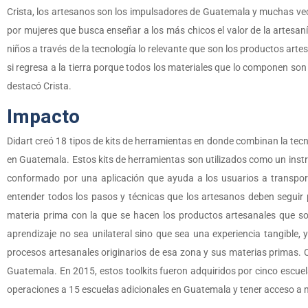
Crista, los artesanos son los impulsadores de Guatemala y muchas vec
por mujeres que busca enseñar a los más chicos el valor de la artesaní
niños a través de la tecnología lo relevante que son los productos arte
si regresa a la tierra porque todos los materiales que lo componen so
destacó Crista.
Impacto
Didart creó 18 tipos de kits de herramientas en donde combinan la tecno
en Guatemala. Estos kits de herramientas son utilizados como un instru
conformado por una aplicación que ayuda a los usuarios a transport
entender todos los pasos y técnicas que los artesanos deben seguir 
materia prima con la que se hacen los productos artesanales que so
aprendizaje no sea unilateral sino que sea una experiencia tangible, 
procesos artesanales originarios de esa zona y sus materias primas. C
Guatemala. En 2015, estos toolkits fueron adquiridos por cinco escue
operaciones a 15 escuelas adicionales en Guatemala y tener acceso a