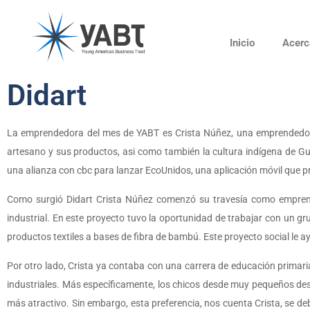
Inicio
Acerc
Didart
La emprendedora del mes de YABT es Crista Núñez, una emprendedora 
artesano y sus productos, asi como también la cultura indígena de Gu
una alianza con cbc para lanzar EcoUnidos, una aplicación móvil que pr
Como surgió Didart Crista Núñez comenzó su travesía como emprend
industrial. En este proyecto tuvo la oportunidad de trabajar con un gr
productos textiles a bases de fibra de bambú. Este proyecto social le 
Por otro lado, Crista ya contaba con una carrera de educación primaria
industriales. Más específicamente, los chicos desde muy pequeños desar
más atractivo. Sin embargo, esta preferencia, nos cuenta Crista, se de