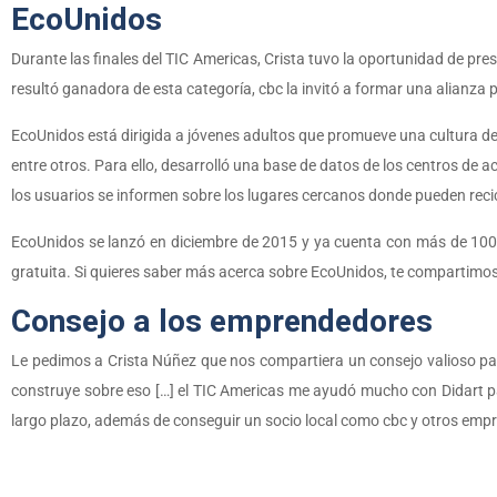
EcoUnidos
Durante las finales del TIC Americas, Crista tuvo la oportunidad de pr
resultó ganadora de esta categoría, cbc la invitó a formar una alianza 
EcoUnidos está dirigida a jóvenes adultos que promueve una cultura de re
entre otros. Para ello, desarrolló una base de datos de los centros de 
los usuarios se informen sobre los lugares cercanos donde pueden recic
EcoUnidos se lanzó en diciembre de 2015 y ya cuenta con más de 1000 
gratuita. Si quieres saber más acerca sobre EcoUnidos, te compartimos 
Consejo a los emprendedores
Le pedimos a Crista Núñez que nos compartiera un consejo valioso par
construye sobre eso […] el TIC Americas me ayudó mucho con Didart pa
largo plazo, además de conseguir un socio local como cbc y otros emp