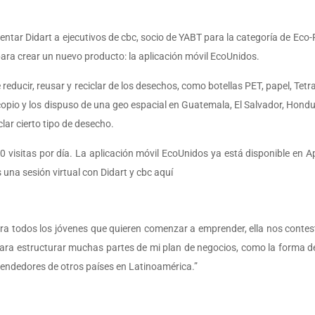
esentar Didart a ejecutivos de cbc, socio de YABT para la categoría de Ec
para crear un nuevo producto: la aplicación móvil EcoUnidos.
ducir, reusar y reciclar de los desechos, como botellas PET, papel, Tetrapa
acopio y los dispuso de una geo espacial en Guatemala, El Salvador, Hond
lar cierto tipo de desecho.
visitas por día. La aplicación móvil EcoUnidos ya está disponible en A
una sesión virtual con Didart y cbc aquí
a todos los jóvenes que quieren comenzar a emprender, ella nos contestó
ra estructurar muchas partes de mi plan de negocios, como la forma de
rendedores de otros países en Latinoamérica.”